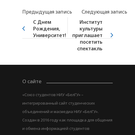
Предыдущая запись
Следующая запись
С Днем
Институт
Рождения,
культуры
Университет!
приглашает
посетить
спектакль
О сайте
«Союз студентов НИУ «БелГУ» –
интегрированный сайт студенческих
объединений и масмедиа НИУ «БелГУ».
Создан в 2016 году как площадка для общения
и обмена информацией студентов