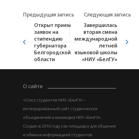
Предыдущая запись
Следующая запись
Открыт прием
Завершилась
заявок на
вторая смена
стипендию
международной
губернатора
летней
Белгородской
языковой школы
области
«НИУ «БелГУ»
О сайте
«Союз студентов НИУ «БелГУ» –
интегрированный сайт студенческих
объединений и масмедиа НИУ «БелГУ».
Создан в 2016 году как площадка для общения
и обмена информацией студентов