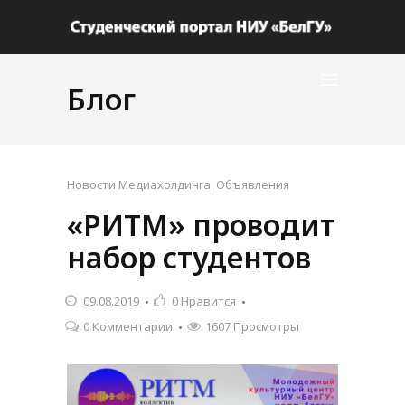
Блог
Новости Медиахолдинга
,
Объявления
«РИТМ» проводит
набор студентов
09.08.2019
0
Нравится
0 Комментарии
1607 Просмотры