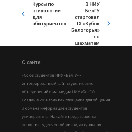
Курсы по
В НИУ
психологии
БелГУ
для
стартовал
абитуриентов
IX «Кубок
Белогорья»
по
шахматам
О сайте
«Союз студентов НИУ «БелГУ» –
интегрированный сайт студенческих
объединений и масмедиа НИУ «БелГУ».
Создан в 2016 году как площадка для общения
и обмена информацией студентов
университета. На сайте представлены
новости студенческой жизни, актуальная