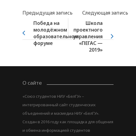
Предыдущая запись
Следующая запись
Победа на
Школа
молодёжном
проектного
образовательном
управления
форуме
«ПЕГАС —
2019»
О сайте
«Союз студентов НИУ «БелГУ» –
интегрированный сайт студенческих
объединений и масмедиа НИУ «БелГУ».
Создан в 2016 году как площадка для общения
и обмена информацией студентов