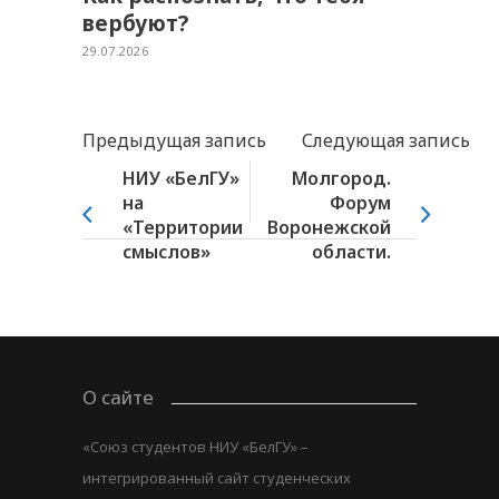
вербуют?
29.07.2026
Предыдущая запись
Следующая запись
НИУ «БелГУ»
Молгород.
на
Форум
«Территории
Воронежской
смыслов»
области.
О сайте
«Союз студентов НИУ «БелГУ» –
интегрированный сайт студенческих