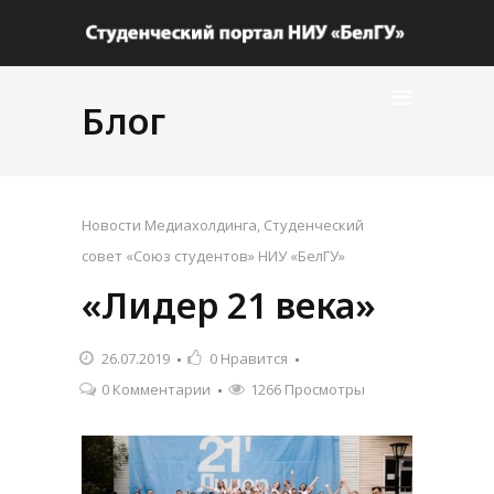
Блог
Новости Медиахолдинга
,
Студенческий
совет «Союз студентов» НИУ «БелГУ»
«Лидер 21 века»
26.07.2019
0
Нравится
0 Комментарии
1266 Просмотры