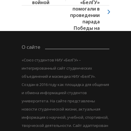
войной
«БелГУ»
помогали в
проведении
парада
Победы на
главной...
О сайте
«Союз студентов НИУ «БелГУ» –
интегрированный сайт студенческих
объединений и масмедиа НИУ «БелГУ».
Создан в 2016 году как площадка для общения
и обмена информацией студентов
университета. На сайте представлены
новости студенческой жизни, актуальная
информация о научной, учебной, спортивной,
творческой деятельности. Сайт адаптирован