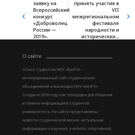
заявку на
принять участие в
Всероссийский
VII
конкурс
межрегиональном
«Доброволец
фестивале
России —
народности и
2019».
исторических...
О сайте
«Союз студентов НИУ «БелГУ» –
интегрированный сайт студенческих
объединений и масмедиа НИУ «БелГУ».
Создан в 2016 году как площадка для общения
и обмена информацией студентов
университета. На сайте представлены
новости студенческой жизни, актуальная
информация о научной, учебной, спортивной,