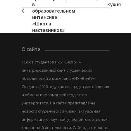
в
кухня
образовательном
интенсиве
«Школа
наставников»
О сайте
«Союз студентов НИУ «БелГУ» –
интегрированный сайт студенческих
объединений и масмедиа НИУ «БелГУ».
Создан в 2016 году как площадка для общения
и обмена информацией студентов
университета. На сайте представлены
новости студенческой жизни, актуальная
информация о научной, учебной, спортивной,
творческой деятельности. Сайт адаптирован