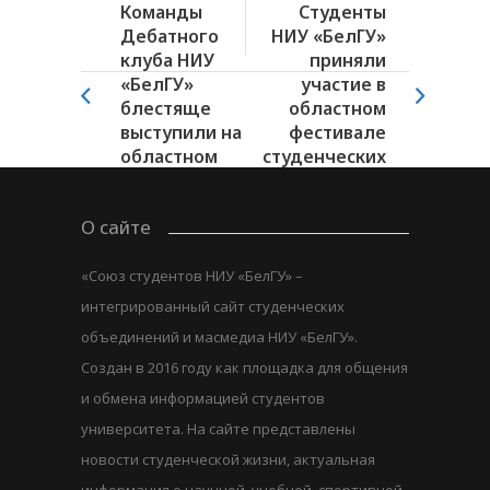
Команды
Студенты
Дебатного
НИУ «БелГУ»
клуба НИУ
приняли
«БелГУ»
участие в
блестяще
областном
выступили на
фестивале
областном
студенческих
чемпионате...
организаций
О сайте
«Союз студентов НИУ «БелГУ» –
интегрированный сайт студенческих
объединений и масмедиа НИУ «БелГУ».
Создан в 2016 году как площадка для общения
и обмена информацией студентов
университета. На сайте представлены
новости студенческой жизни, актуальная
информация о научной, учебной, спортивной,