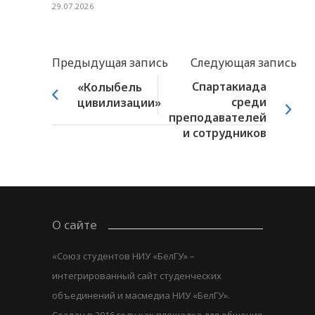
29.07.2026
Предыдущая запись
Следующая запись
Спартакиада
«Колыбель
среди
цивилизации»
преподавателей
и сотрудников
О сайте
«Союз студентов НИУ «БелГУ» –
интегрированный сайт студенческих
объединений и масмедиа НИУ «БелГУ».
Создан в 2016 году как площадка для общения