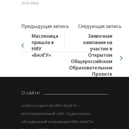
29.07.2026
Предыдущая запись
Следующая запись
Масленица
Заявочная
пришла в
кампания на
НИУ
участие в
«БелГУ»
Открытом
Общероссийском
Образовательном
Проекте
«Территория...
О сайте
«Союз студентов НИУ «БелГУ» –
интегрированный сайт студенческих
объединений и масмедиа НИУ «БелГУ».