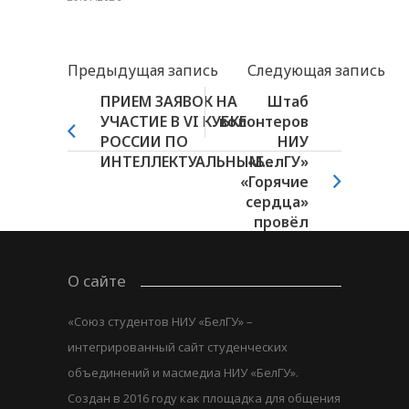
Предыдущая запись
Следующая запись
ПРИЕМ ЗАЯВОК НА
Штаб
УЧАСТИЕ В VI КУБКЕ
волонтеров
РОССИИ ПО
НИУ
ИНТЕЛЛЕКТУАЛЬНЫМ...
«БелГУ»
«Горячие
сердца»
провёл
совместную
акцию по...
О сайте
«Союз студентов НИУ «БелГУ» –
интегрированный сайт студенческих
объединений и масмедиа НИУ «БелГУ».
Создан в 2016 году как площадка для общения