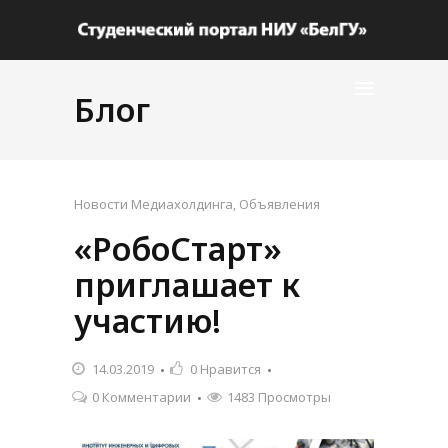
Блог
Новости Медиахолдинга
,
Объявления
«РобоСтарт»
приглашает к
участию!
14.03.2019
0
Нравится
0 Комментарии
1483 Просмотры