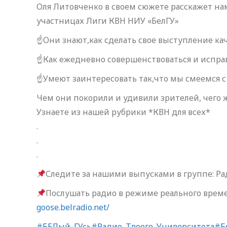
Оля Литовченко в своем сюжете расскажет на
участницах Лиги КВН НИУ «БелГУ»
☝Они знают,как сделать свое выступление к
☝Как ежедневно совершенствоваться и испра
☝Умеют заинтересовать так,что мы смеемся с 
Чем они покорили и удивили зрителей, чего 
Узнаете из нашей рубрики *КВН для всех*
.
.
.
Следите за нашими выпусками в группе: Ра
Послушать радио в режиме реального време
goose.belradio.net/
#БЕЛый_ГУсь
#Радио_Твоего_Университета
#Б