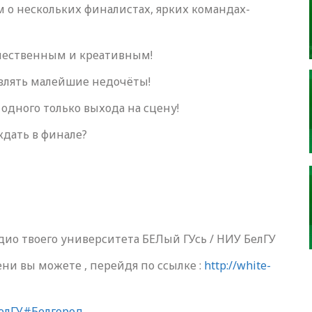
м о нескольких финалистах, ярких командах-
ачественным и креативным!
влять малейшие недочёты!
одного только выхода на сцену!
ждать в финале?
дио твоего университета БЕЛый ГУсь / НИУ БелГУ
ни вы можете , перейдя по ссылке :
http://white-
елГУ
#Белгород