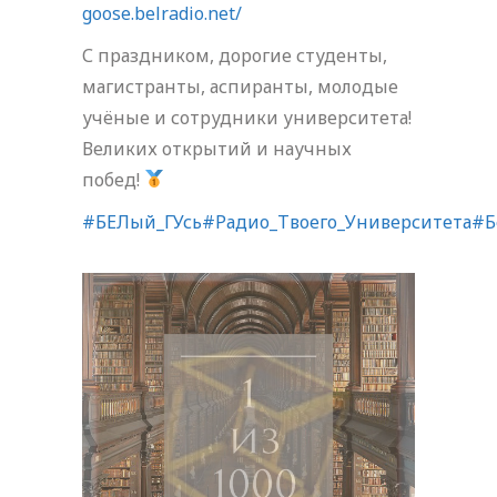
goose.belradio.net/
С праздником, дорогие студенты,
магистранты, аспиранты, молодые
учёные и сотрудники университета!
Великих открытий и научных
побед!
#БЕЛый_ГУсь
#Радио_Твоего_Университета
#Б