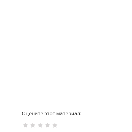
научный результат
06.11.2024
Генная инженерия в основе
перспективных проектов учёных
НИУ БелГУ
05.06.2024
Оцените этот материал: