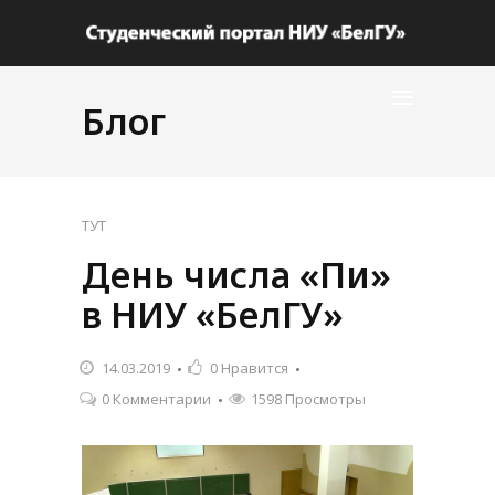
Блог
ТУТ
День числа «Пи»
в НИУ «БелГУ»
14.03.2019
0
Нравится
0 Комментарии
1598 Просмотры