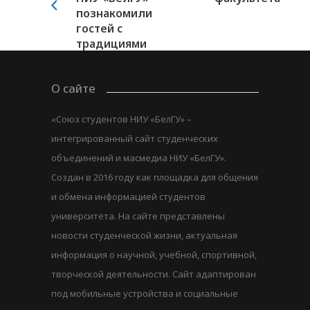
познакомили
гостей с
традициями
и...
О сайте
«Союз студентов НИУ «БелГУ» –
интегрированный сайт студенческих
объединений и масмедиа НИУ «БелГУ».
Создан в 2016 году как площадка для общения
и обмена информацией студентов
университета. На сайте представлены
новости студенческой жизни, актуальная
информация о научной, учебной, спортивной,
творческой деятельности. Сайт адаптирован
под мобильные устройства и социальные