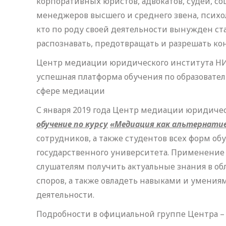
корпоративных юристов, адвокатов, судей, с
менеджеров высшего и среднего звена, психол
кто по роду своей деятельности вынужден ст
распознавать, предотвращать и разрешать к
Центр медиации юридического института НИУ
успешная платформа обучения по образовате
сфере медиации
С января 2019 года Центр медиации юридичес
обучение по курсу
«Медиация как альтернатив
сотрудников, а также студентов всех форм о
государственного университета. Применение
слушателям получить актуальные знания в о
споров, а также овладеть навыками и умения
деятельности.
Подробности в официальной группе Центра – ht