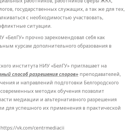
оциальных работников, работников сферы ЖКХ,
огов, государственных служащих, а так же для тех,
алкиваться с необходимостью участвовать,
онфликтные ситуации.
 «БелГУ» прочно зарекомендовал себя как
льным курсам дополнительного образования в
кого института НИУ «БелГУ» приглашает на
ный способ разрешения споров»
преподавателей,
бучения и направлений подготовки Белгородского
 современных методик обучения позволит
бласти медиации и альтернативного разрешения
ми для успешного их применения в практической
tps://vk.com/centrmediacii