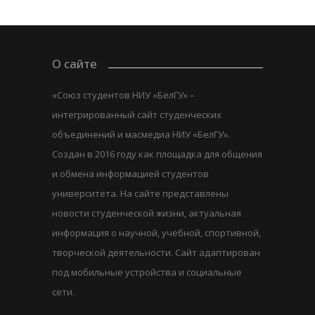
О сайте
«Союз студентов НИУ «БелГУ» –
интегрированный сайт студенческих
объединений и масмедиа НИУ «БелГУ».
Создан в 2016 году как площадка для общения
и обмена информацией студентов
университета. На сайте представлены
новости студенческой жизни, актуальная
информация о научной, учебной, спортивной,
творческой деятельности. Сайт адаптирован
под мобильные устройства и социальные
сети.