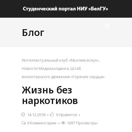
Блог
Интеллектуальный клуб «Мыслим вслух»
,
Новости Медиахолдинга
,
Штаб
волонтерского движения «Горячие сердца»
Жизнь без
наркотиков
14.12.2018
0
Нравится
0 Комментарии
1697 Просмотры