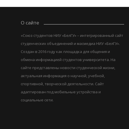
О сайте
«Союз студентов НИУ «БелГУ» – интегрированный сайт
студенческих объединений и масмедиа НИУ «БелГУ».
Создан в 2016 году как площадка для общения и
обмена информацией студентов университета. На
сайте представлены новости студенческой жизни,
актуальная информация о научной, учебной,
спортивной, творческой деятельности. Сайт
адаптирован под мобильные устройства и
социальные сети.