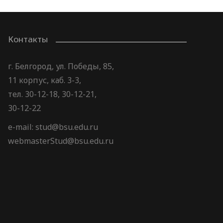
Контакты
г. Белгород, ул. Победы, 85,
11 корпус, каб. 3-3,
тел. 30-12-18, 30-12-21,
30-12-22
e-mail: stud@bsu.edu.ru
webmasterStud@bsu.edu.ru