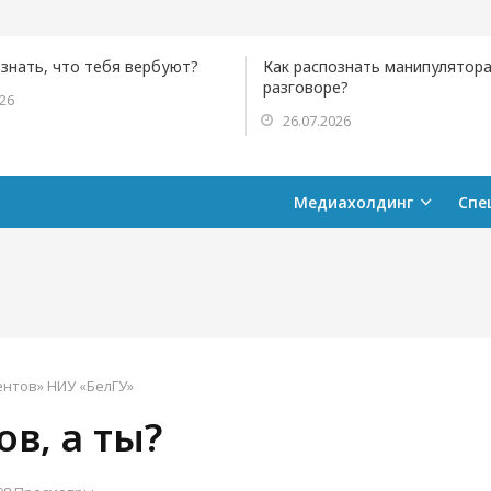
ознать, что тебя вербуют?
Как распознать манипулятора
разговоре?
026
26.07.2026
Медиахолдинг
Спе
ентов» НИУ «БелГУ»
в, а ты?