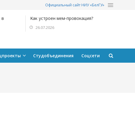
Официальный сайт НИУ «БелГУ»
 в
Как устроен мем-провокация?
26.07.2026
цпроекты
Студобъединения
Соцсети