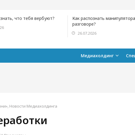
ознать, что тебя вербуют?
Как распознать манипулятора
разговоре?
026
26.07.2026
Медиахолдинг
Спе
зни»
,
Новости Медиахолдинга
еработки