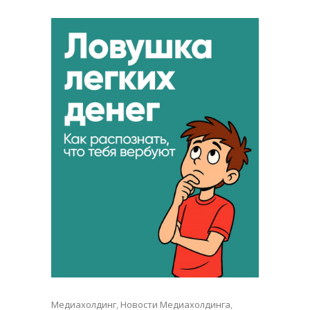
Медиахолдинг
,
Новости Медиахолдинга
,