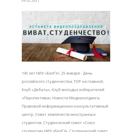
09.02.2021
145 лет НИУ «БелГУ»
,
25 января - День
российского студенчества
,
TOP на главной
,
Клуб «Дебаты»
,
Клуб молодых избирателей
«Перспектива»
,
Новости Медиахолдинга
,
Правовой информационно-консультативный
центр
,
Совет землячеств иностранных
студентов
,
Студенческий совет «Союз
студентов» НИУ «БелГУ»
,
Студенческий совет