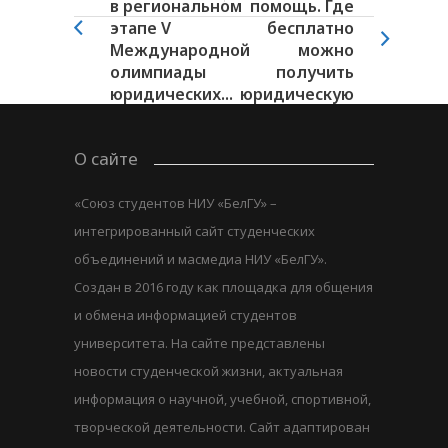
в региональном
помощь. Где
этапе V
бесплатно
Международной
можно
олимпиады
получить
юридических...
юридическую
помощь?
О сайте
«Союз студентов НИУ «БелГУ» –
интегрированный сайт студенческих
объединений и масмедиа НИУ «БелГУ».
Создан в 2016 году как площадка для общения
и обмена информацией студентов
университета. На сайте представлены
новости студенческой жизни, актуальная
информация о научной, учебной, спортивной,
творческой деятельности. Сайт адаптирован