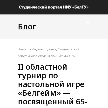
Блог
Новости Медиахолдинга
,
Студенческий
совет «Союз студентов» НИУ «БелГУ»
II областной
турнир по
настольной игре
«Белгейм» —
посвященный 65-