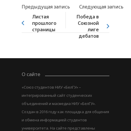
Предыдущая запись
Следующая запись
Листая
Победа в
прошлого
Союзной
страницы
лиге
дебатов
О сайте
«Союз студентов НИУ «БелГУ» –
интегрированный сайт студенческих
объединений и масмедиа НИУ «БелГУ».
Создан в 2016 году как площадка для общения
и обмена информацией студентов
университета. На сайте представлены