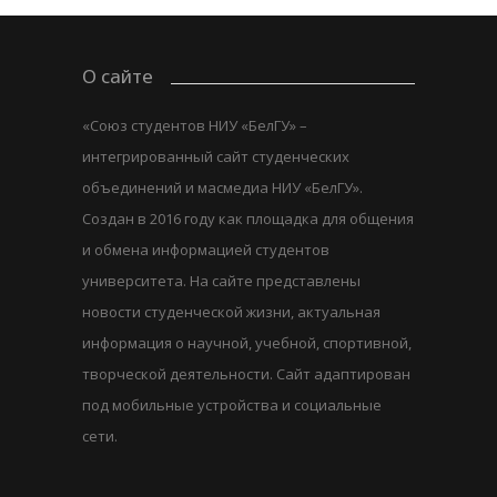
О сайте
«Союз студентов НИУ «БелГУ» –
интегрированный сайт студенческих
объединений и масмедиа НИУ «БелГУ».
Создан в 2016 году как площадка для общения
и обмена информацией студентов
университета. На сайте представлены
новости студенческой жизни, актуальная
информация о научной, учебной, спортивной,
творческой деятельности. Сайт адаптирован
под мобильные устройства и социальные
сети.