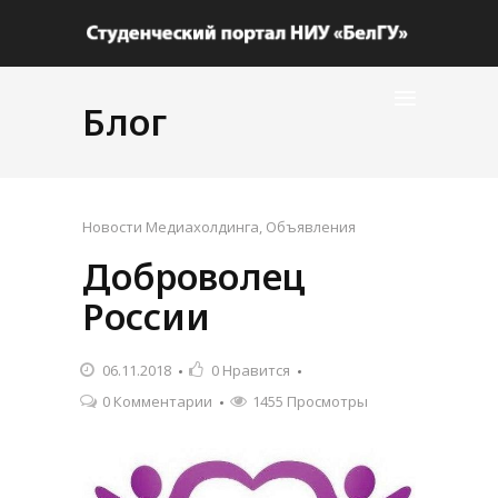
Блог
Новости Медиахолдинга
,
Объявления
Доброволец
России
06.11.2018
0
Нравится
0 Комментарии
1455 Просмотры