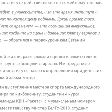
 в институте действительно по-семейному теплые.
едут в университете, и за это время институт и
них по-настоящему родными. Яркий пример того,
бнет со временем,
—
это ассоциация выпускников,
их когда-то на сцене и дававших клятву верности
р
, — обратился к первокурсникам Евгений
кой жизни, разыгрывали сценки и зажигательно
ть групп защищали старосты. Им предстояло
а и института, назвать определения юридических
воей альма-матер.
ли выступления мастера спорта международного
ира по кикбоксингу, студентки 4 курса
команды КВН «Ракета», с музыкальным номером
вместительству Мистер БелГУ-2018, студент