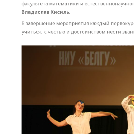
факультета математики и естественнонаучног
Владислав Кисиль.
В завершение мероприятия каждый первокурс
учиться, с честью и достоинством нести зва