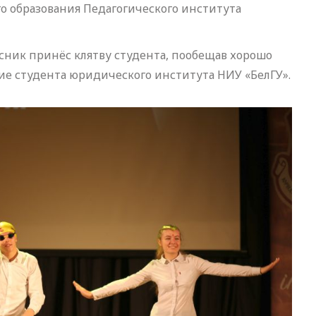
о образования Педагогического института
ник принёс клятву студента, пообещав хорошо
ние студента юридического института НИУ «БелГУ».