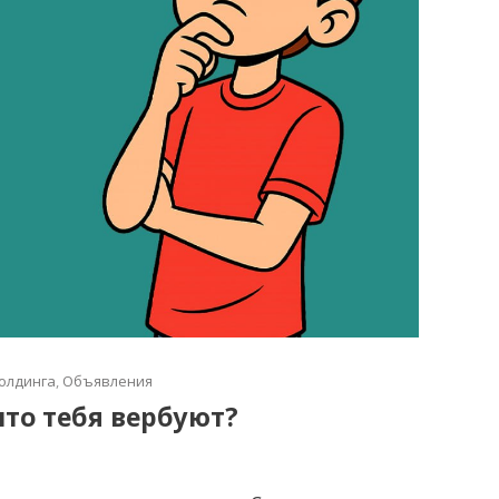
олдинга
,
Объявления
что тебя вербуют?