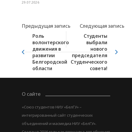
29.07.2026
Предыдущая запись
Следующая запись
Роль
Студенты
волонтерского
выбрали
движения в
нового
развитии
председателя
Белгородской
Студенческого
области
совета!
О сайте
«Союз студентов НИУ «БелГУ» –
интегрированный сайт студенческих
объединений и масмедиа НИУ «БелГУ».
Создан в 2016 году как площадка для общения