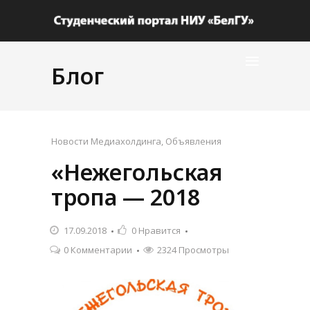
Блог
Новости Медиахолдинга
,
Объявления
«Нежегольская
тропа — 2018
17.09.2018
0
Нравится
0 Комментарии
2324 Просмотры