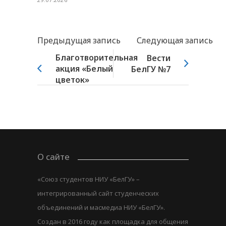
Предыдущая запись
Следующая запись
Благотворительная
Вести
акция «Белый
БелГУ №7
цветок»
О сайте
«Союз студентов НИУ «БелГУ» –
интегрированный сайт студенческих
объединений и масмедиа НИУ «БелГУ».
Создан в 2016 году как площадка для общения