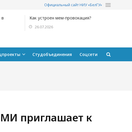
Официальный сайт НИУ «БелГУ»
 в
Как устроен мем-провокация?
26.07.2026
цпроекты
Студобъединения
Соцсети
СМИ приглашает к