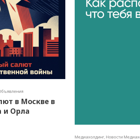
Объявления
алют в Москве в
а и Орла
Медиахолдинг
,
Новости Медиах