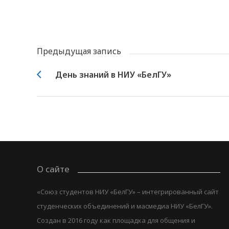
Предыдущая запись
День знаний в НИУ «БелГУ»
О сайте
«Союз студентов НИУ «БелГУ» – интегрированный сайт
студенческих объединений и масмедиа НИУ «БелГУ».
Создан в 2016 году как площадка для общения и