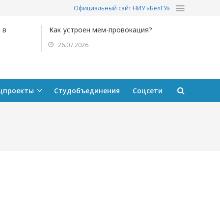
Официальный сайт НИУ «БелГУ»
 в
Как устроен мем-провокация?
26.07.2026
цпроекты
Студобъединения
Соцсети