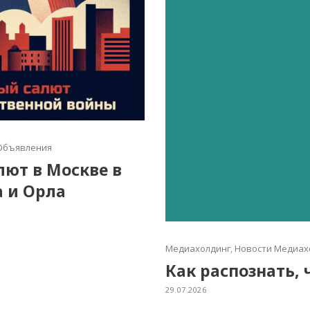
Объявления
алют в Москве в
а и Орла
Медиахолдинг
,
Новости Медиах
Как распознать, 
29.07.2026