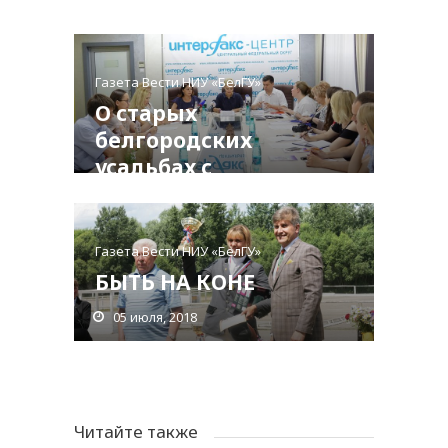
Газета Вести НИУ «БелГУ»
О старых
белгородских
усадьбах с
сиренью узнали
во всём мире
Газета Вести НИУ «БелГУ»
05 июля, 2018
БЫТЬ НА КОНЕ
05 июля, 2018
Читайте также