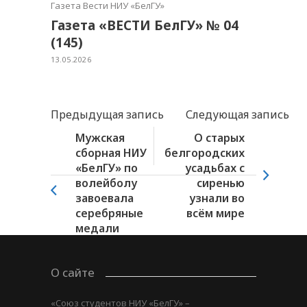
Газета Вести НИУ «БелГУ»
Газета «ВЕСТИ БелГУ» № 04
(145)
13.05.2026
Предыдущая запись
Следующая запись
Мужская
О старых
сборная НИУ
белгородских
«БелГУ» по
усадьбах с
волейболу
сиренью
завоевала
узнали во
серебряные
всём мире
медали
универсиады
О сайте
«Союз студентов НИУ «БелГУ» –