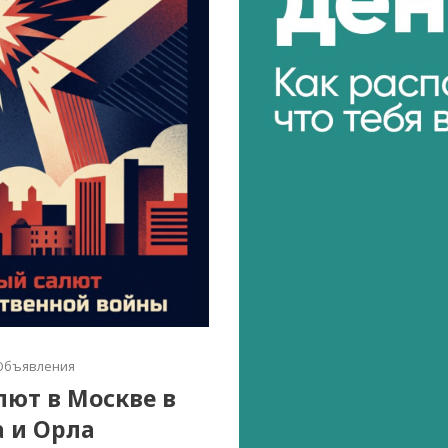
Объявления
алют в Москве в
а и Орла