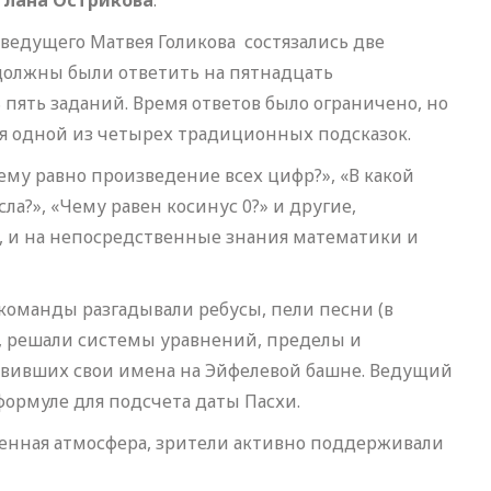
тлана Острикова
.
ведущего Матвея Голикова состязались две
должны были ответить на пятнадцать
пять заданий. Время ответов было ограничено, но
я одной из четырех традиционных подсказок.
ему равно произведение всех цифр?», «В какой
а?», «Чему равен косинус 0?» и другие,
 и на непосредственные знания математики и
команды разгадывали ребусы, пели песни (в
 решали системы уравнений, пределы и
авивших свои имена на Эйфелевой башне. Ведущий
 формуле для подсчета даты Пасхи.
венная атмосфера, зрители активно поддерживали