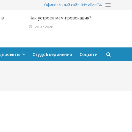
Официальный сайт НИУ «БелГУ»
 в
Как устроен мем-провокация?
26.07.2026
цпроекты
Студобъединения
Соцсети