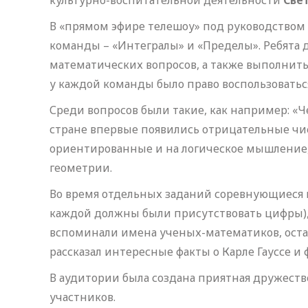
культурно-воспитательной деятельности
Све
В «прямом эфире телешоу» под руководством 
команды – «Интегралы» и «Пределы». Ребята 
математических вопросов, а также выполнить 
у каждой команды было право воспользоватьс
Среди вопросов были такие, как например: «Ч
стране впервые появились отрицательные числ
ориентированные и на логическое мышление,
геометрии.
Во время отдельных заданий соревнующиеся 
каждой должны были присутствовать цифры),
вспоминали имена ученых-математиков, ост
рассказал интересные факты о Карле Гауссе и
В аудитории была создана приятная дружест
участников.