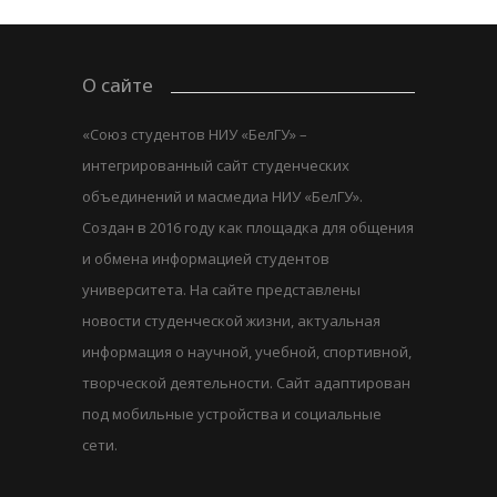
О сайте
«Союз студентов НИУ «БелГУ» –
интегрированный сайт студенческих
объединений и масмедиа НИУ «БелГУ».
Создан в 2016 году как площадка для общения
и обмена информацией студентов
университета. На сайте представлены
новости студенческой жизни, актуальная
информация о научной, учебной, спортивной,
творческой деятельности. Сайт адаптирован
под мобильные устройства и социальные
сети.