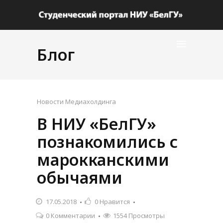
Блог
Новости Медиахолдинга
В НИУ «БелГУ»
познакомились с
марокканскими
обычаями
17.05.2018
0
Нравится
0 Комментарии
1554 Просмотры