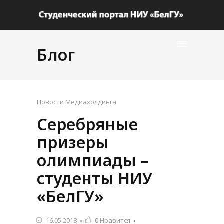
Блог
Новости Медиахолдинга
Серебряные
призеры
олимпиады –
студенты НИУ
«БелГУ»
16.05.2018
0
Нравится