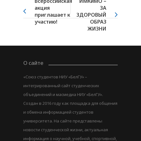
Всероссийская
ИМКиМО –
акция
ЗА
приглашает к
ЗДОРОВЫЙ
участию!
ОБРАЗ
ЖИЗНИ
О сайте
«Союз студентов НИУ «БелГУ» –
интегрированный сайт студенческих
объединений и масмедиа НИУ «БелГУ».
Создан в 2016 году как площадка для общения
и обмена информацией студентов
университета. На сайте представлены
новости студенческой жизни, актуальная
информация о научной, учебной, спортивной,