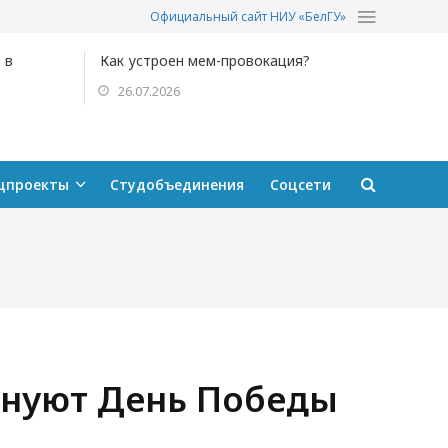
Официальный сайт НИУ «БелГУ»
 в
Как устроен мем-провокация?
26.07.2026
цпроекты
Студобъединения
Соцсети
днуют День Победы