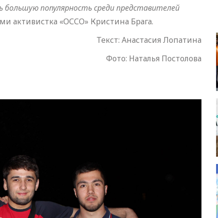
ть большую популярность среди представителей
и активистка «ОССО» Кристина Брага.
Текст: Анастасия Лопатина
Фото: Наталья Постолова