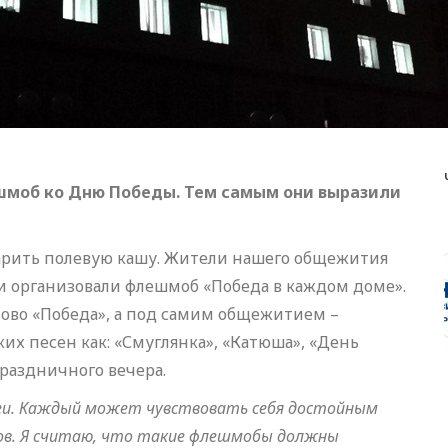
шмоб ко Дню Победы. Тем самым они выразили
арить полевую кашу. Жители нашего общежития
 организовали флешмоб «Победа в каждом доме».
лово «Победа», а под самим общежитием –
ких песен как: «Смуглянка», «Катюша», «День
раздничного вечера.
еи. Каждый может чувствовать себя достойным
дов. Я считаю, что такие флешмобы должны