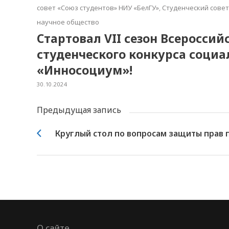
совет «Союз студентов» НИУ «БелГУ»
,
Студенческий сове
научное общество
Стартовал VII сезон Всероссий
студенческого конкурса соци
«Инносоциум»!
30.10.2024
Предыдущая запись
Круглый стол по вопросам защиты прав
О сайте