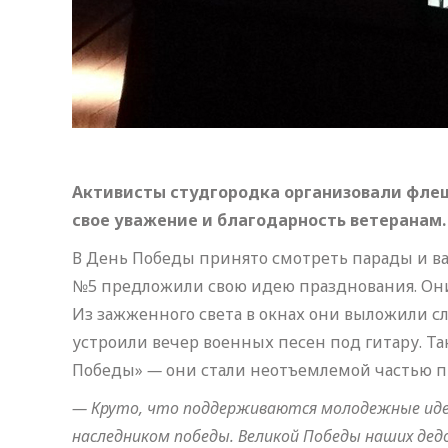
Активисты студгородка организовали фле
свое уважение и благодарность ветеранам.
В День Победы принято смотреть парады и в
№5 предложили свою идею празднования. Они
Из зажженного света в окнах они выложили с
устроили вечер военных песен под гитару. Та
Победы»
—
они стали неотъемлемой частью п
— Круто, что поддерживаются молодежные ид
наследником победы. Великой Победы наших де