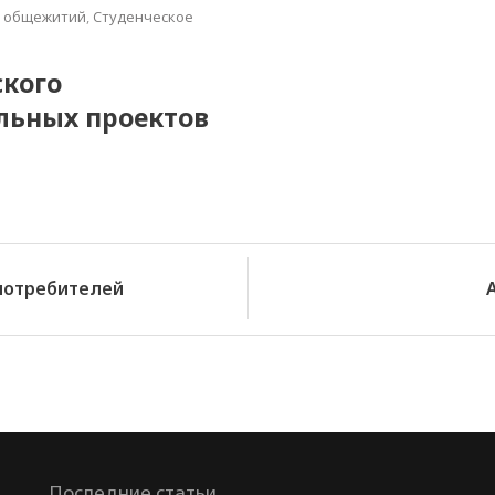
т общежитий
,
Студенческое
ского
альных проектов
 потребителей
Последние статьи