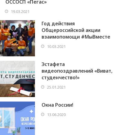
ОССОСП «Пегас»
19.03.2021
Год действия
Общероссийской акции
взаимопомощи #МыВместе
10.03.2021
Эстафета
видеопоздравлений «Виват,
студенчество!»
25.01.2021
Окна России!
13.06.2020