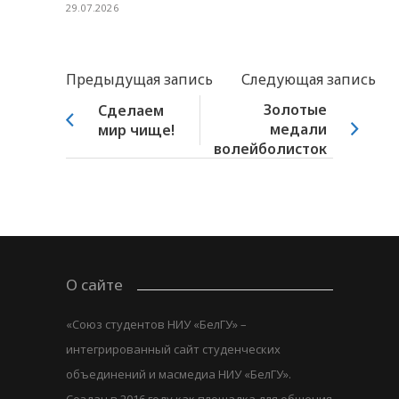
29.07.2026
Предыдущая запись
Следующая запись
Золотые
Сделаем
медали
мир чище!
волейболисток
О сайте
«Союз студентов НИУ «БелГУ» –
интегрированный сайт студенческих
объединений и масмедиа НИУ «БелГУ».
Создан в 2016 году как площадка для общения