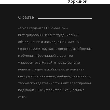
Хоркиной
О сайте
«Союз студентов НИУ «БелГУ» –
интегрированный сайт студенческих
объединений и масмедиа НИУ «БелГУ».
Создан в 2016 году как площадка для общения
и обмена информацией студентов
университета. На сайте представлены
новости студенческой жизни, актуальная
информация о научной, учебной, спортивной,
творческой деятельности. Сайт адаптирован
под мобильные устройства и социальные
сети.