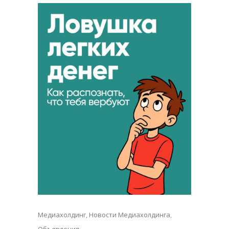
Медиахолдинг
,
Новости Медиахолдинга
,
Объявления