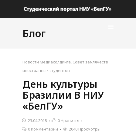
Блог
Новости Медиахолдинга
,
Совет землячеств
иностранных студентов
День культуры
Бразилии В НИУ
«БелГУ»
23.04.2018
0
Нравится
0 Комментарии
2040 Просмотры