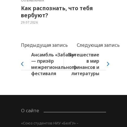
Как распознать, что тебя
вербуют?
29.07.2026
Предыдущая запись
Следующая запись
Ансамбль «Забава»
Путешествие
— призёр
в мир
межрегионального
финансов и
фестиваля
литературы
О сайте
«Союз студентов НИУ «БелГУ» –