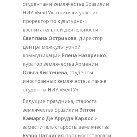
студентами землячества Бразилии
НИУ «БелГУ», приняли участие
проректор по культурно-
воспитательной деятельности
Светлана Острикова
, директор
центра межкультурной
коммуникации
Елена Назаренко
,
куратор землячества Армении
Ольга Кистенева
, студенты
иностранных землячеств, а также
студенты НИУ «БелГУ».
Ведущие праздника, староста
землячества Бразилии
Элтон
Камарго Де Арруда Карлос
и
заместитель старосты землячества
Буэно
Патрисия
поприветствовали