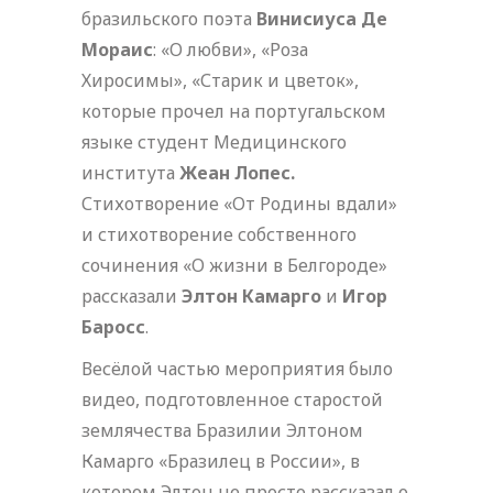
бразильского поэта
Винисиуса Де
Мораис
: «О любви», «Роза
Хиросимы», «Старик и цветок»,
которые прочел на португальском
языке студент Медицинского
института
Жеан Лопес.
Стихотворение «От Родины вдали»
и стихотворение собственного
сочинения «О жизни в Белгороде»
рассказали
Элтон Камарго
и
Игор
Баросс
.
Весёлой частью мероприятия было
видео, подготовленное старостой
землячества Бразилии Элтоном
Камарго «Бразилец в России», в
котором Элтон не просто рассказал о