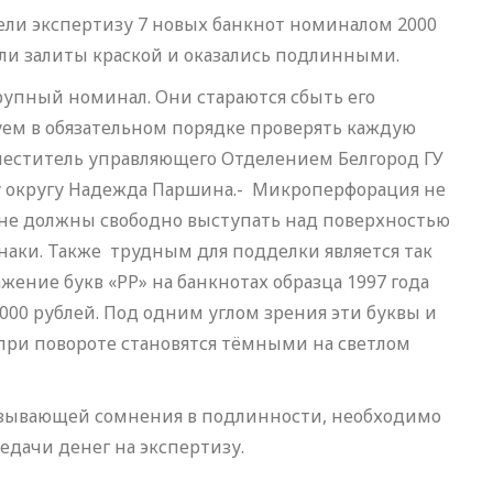
ели экспертизу 7 новых банкнот номиналом 2000
ыли залиты краской и оказались подлинными.
рупный номинал. Они стараются сбыть его
м в обязательном порядке проверять каждую
аместитель управляющего Отделением Белгород ГУ
у округу Надежда Паршина.- Микроперфорация не
не должны свободно выступать над поверхностью
аки. Также трудным для подделки является так
ение букв «РР» на банкнотах образца 1997 года
2000 рублей. Под одним углом зрения эти буквы и
при повороте становятся тёмными на светлом
ызывающей сомнения в подлинности, необходимо
едачи денег на экспертизу.