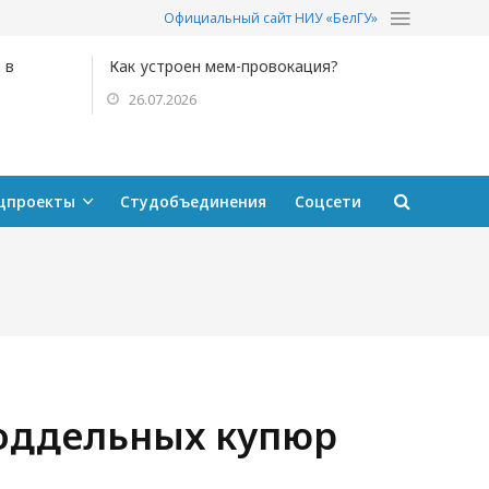
Официальный сайт НИУ «БелГУ»
 в
Как устроен мем-провокация?
26.07.2026
цпроекты
Студобъединения
Соцсети
поддельных купюр