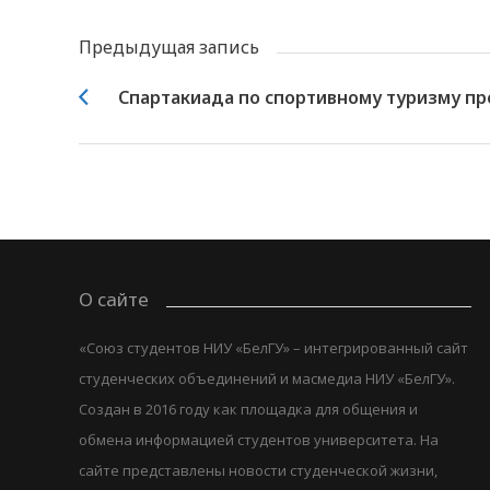
Предыдущая запись
Cпартакиада по спортивному туризму пр
О сайте
«Союз студентов НИУ «БелГУ» – интегрированный сайт
студенческих объединений и масмедиа НИУ «БелГУ».
Создан в 2016 году как площадка для общения и
обмена информацией студентов университета. На
сайте представлены новости студенческой жизни,