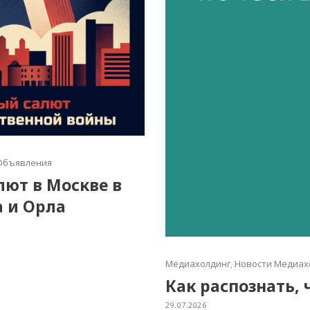
Объявления
алют в Москве в
а и Орла
Медиахолдинг
,
Новости Медиах
Как распознать, 
29.07.2026