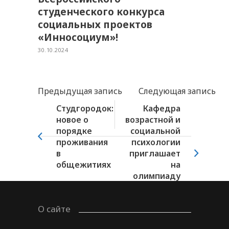
студенческого конкурса
социальных проектов
«Инносоциум»!
30.10.2024
Предыдущая запись
Следующая запись
Студгородок:
Кафедра
новое о
возрастной и
порядке
социальной
проживания
психологии
в
приглашает
общежитиях
на
олимпиаду
поступающих
в...
О сайте