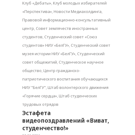
Клуб «Дебаты»
,
Клуб молодых избирателей
«Перспектива»
,
Новости Медиахолдинга
,
Правовой информационно-консультативный
центр
,
Совет землячеств иностранных
студентов
,
Студенческий совет «Союз
студентов» НИУ «БелГУ»
,
Студенческий совет
музея истории НИУ «БелГУ»
,
Студенческий
совет общежитий
,
Студенческое научное
общество
,
Центр гражданско-
патриотического воспитания обучающихся
НИУ "БелГУ"
,
Штаб волонтерского движения
«Горячие сердца»
,
Штаб студенческих
трудовых отрядов
Эстафета
видеопоздравлений «Виват,
студенчество!»