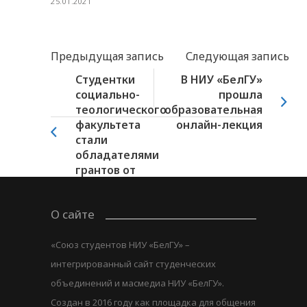
25.01.2021
Предыдущая запись
Следующая запись
Студентки
В НИУ «БелГУ»
социально-
прошла
теологического
образовательная
факультета
онлайн-лекция
стали
обладателями
грантов от
Росмолодёжи
О сайте
«Союз студентов НИУ «БелГУ» –
интегрированный сайт студенческих
объединений и масмедиа НИУ «БелГУ».
Создан в 2016 году как площадка для общения