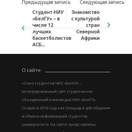
Предыдущая запись
Следующая запись
Студент НИУ
Знакомство
«БелГУ» – в
с культурой
числе 12
стран
лучших
Северной
баскетболистов
Африки
АСБ...
О сайте
«Союз студентов НИУ «БелГУ» –
интегрированный сайт студенческих
объединений и масмедиа НИУ «БелГУ».
Создан в 2016 году как площадка для общения
и обмена информацией студентов
университета. На сайте представлены