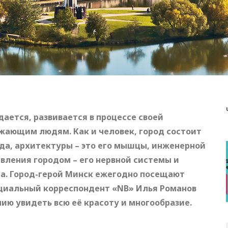
дается, развивается в процессе своей
ружающим людям.
Как и человек, город состоит
рода, архитектуры – это его мышцы, инженерной
вления городом – его нервной системы и
да. Город-герой Минск ежегодно посещают
ециальный к
орреспондент «
NB
» Илья Романов
чию увидеть всю её красоту и многообразие.