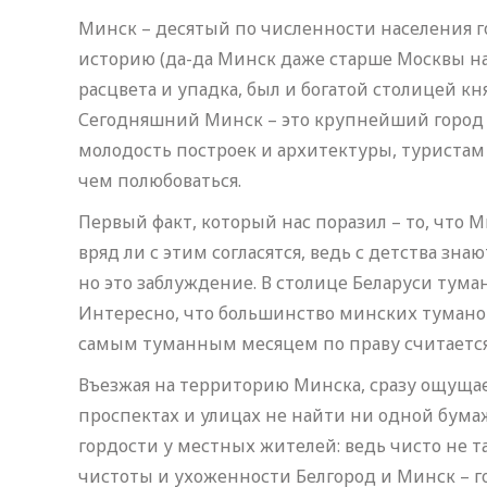
Минск – десятый по численности населения го
историю (да-да Минск даже старше Москвы на 
расцвета и упадка, был и богатой столицей к
Сегодняшний Минск – это крупнейший город с
молодость построек и архитектуры, туристам 
чем полюбоваться.
Первый факт, который нас поразил – то, что 
вряд ли с этим согласятся, ведь с детства з
но это заблуждение. В столице Беларуси тума
Интересно, что большинство минских тумано
самым туманным месяцем по праву считается
Въезжая на территорию Минска, сразу ощущае
проспектах и улицах не найти ни одной бумаж
гордости у местных жителей: ведь чисто не там
чистоты и ухоженности Белгород и Минск – 