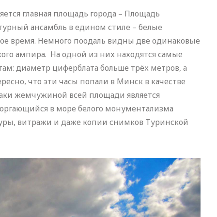
яется главная площадь города – Площадь
турный ансамбль в едином стиле – белые
кое время. Немного поодаль видны две одинаковые
ого ампира. На одной из них находятся самые
там: диаметр циферблата больше трёх метров, а
ресно, что эти часы попали в Минск в качестве
таки жемчужиной всей площади является
торгающийся в море белого монументализма
птуры, витражи и даже копии снимков Туринской