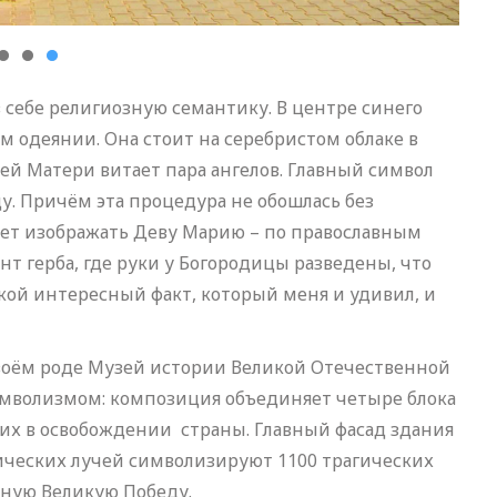
себе религиозную семантику. В центре синего
м одеянии. Она стоит на серебристом облаке в
ей Матери витает пара ангелов. Главный символ
у. Причём эта процедура не обошлась без
ует изображать Деву Марию – по православным
т герба, где руки у Богородицы разведены, что
кой интересный факт, который меня и удивил, и
своём роде Музей истории Великой Отечественной
имволизмом: композиция объединяет четыре блока
щих в освобождении страны. Главный фасад здания
ических лучей символизируют 1100 трагических
ную Великую Победу.