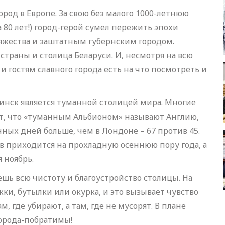
род в Европе. За свою без малого 1000-летнюю
80 лет!) город-герой сумел пережить эпохи
няжества и заштатным губернским городом.
траны и столица Беларуси. И, несмотря на всю
и гостям славного города есть на что посмотреть и
Минск является туманной столицей мира. Многие
нают, что «туманным Альбионом» называют Англию,
нных дней больше, чем в Лондоне – 67 против 45.
в приходится на прохладную осеннюю пору года, а
 ноябрь.
шь всю чистоту и благоустройство столицы. На
ки, бутылки или окурка, и это вызывает чувство
, где убирают, а там, где не мусорят. В плане
города-побратимы!