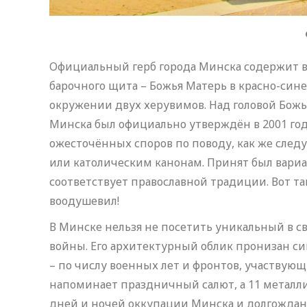
Официальный герб города Минска содержит в 
барочного щита – Божья Матерь в красно-сине
окружении двух херувимов. Над головой Божь
Минска был официально утверждён в 2001 год
ожесточённых споров по поводу, как же след
или католическим канонам. Принят был вариан
соответствует православной традиции. Вот та
воодушевил!
В Минске нельзя не посетить уникальный в 
войны. Его архитектурный облик пронизан с
– по числу военных лет и фронтов, участвую
напоминает праздничный салют, а 11 металл
дней и ночей оккупации Минска и долгождан