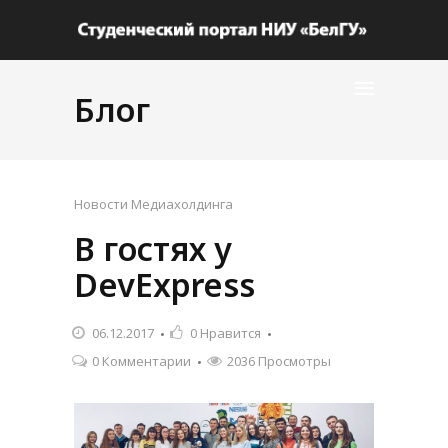
Блог
Новости Медиахолдинга
В гостях у
DevExpress
06.12.2017
0
Нравится
0 Комментарии
2036 Просмотры