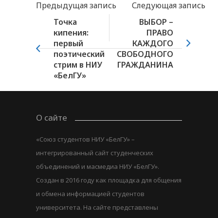
Предыдущая запись
Следующая запись
Точка
ВЫБОР –
кипения:
ПРАВО
первый
КАЖДОГО
поэтический
СВОБОДНОГО
стрим в НИУ
ГРАЖДАНИНА
«БелГУ»
О сайте
«Союз студентов НИУ «БелГУ» –
интегрированный сайт студенческих
объединений и масмедиа НИУ «БелГУ».
Создан в 2016 году как площадка для общения
и обмена информацией студентов
университета. На сайте представлены