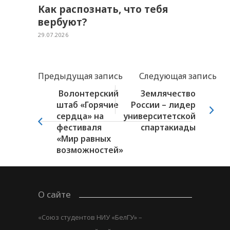
Как распознать, что тебя
вербуют?
29.07.2026
Предыдущая запись
Следующая запись
Волонтерский
Землячество
штаб «Горячие
России – лидер
сердца» на
университетской
фестиваля
спартакиады
«Мир равных
возможностей»
О сайте
«Союз студентов НИУ «БелГУ» –