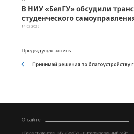
В НИУ «БелГУ» обсудили тра
студенческого самоуправлени
14.03.2025
Предыдущая запись
Принимай решения по благоустройству 
О сайте
«Союз студентов НИУ «БелГУ» – интегрированный сайт