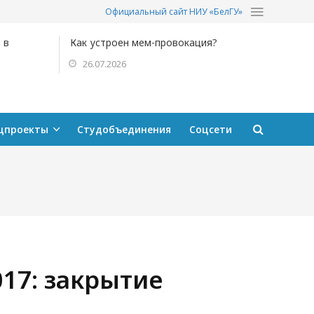
Официальный сайт НИУ «БелГУ»
 в
Как устроен мем-провокация?
26.07.2026
цпроекты
Студобъединения
Соцсети
17: закрытие