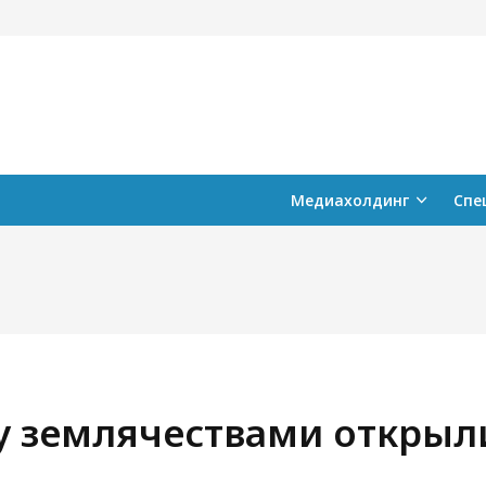
ознать, что тебя вербуют?
Как распознать манипулятора
разговоре?
026
26.07.2026
Медиахолдинг
Спе
 землячествами открыл