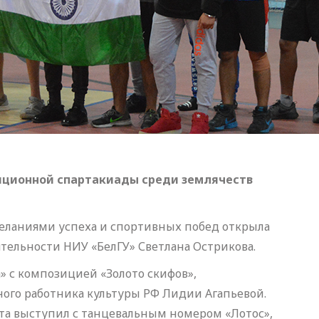
иционной спартакиады среди землячеств
еланиями успеха и спортивных побед открыла
ятельности НИУ «БелГУ» Светлана Острикова.
» с композицией «Золото скифов»,
ого работника культуры РФ Лидии Агапьевой.
а выступил с танцевальным номером «Лотос»,