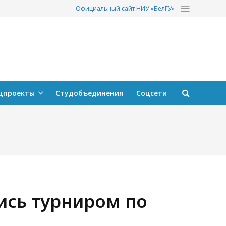
Официальный сайт НИУ «БелГУ»
 в
Как устроен мем-провокация?
26.07.2026
цпроекты
Студобъединения
Соцсети
ись турниром по