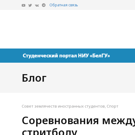
Обратная связь
5 августа 1943 года. Первый салют в
Как расп
Москве в честь освобождения
29.07.2
Белгорода и Орла
03.08.2026
Блог
Совет землячеств иностранных студентов
,
Спорт
Соревнования между
стритболу