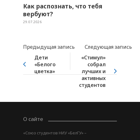
Как распознать, что тебя
вербуют?
29.07.2026
Предыдущая запись
Следующая запись
Дети
«Стимул»
«Белого
собрал
цветка»
лучших и
активных
студентов
О сайте
«Союз студентов НИУ «БелГУ» –