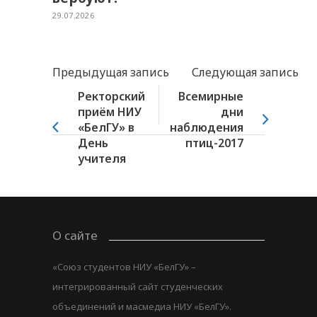
29.07.2026
Предыдущая запись
Следующая запись
Ректорский
Всемирные
приём НИУ
дни
«БелГУ» в
наблюдения
День
птиц-2017
учителя
О сайте
«Союз студентов НИУ «БелГУ» –
интегрированный сайт студенческих
объединений и масмедиа НИУ «БелГУ».