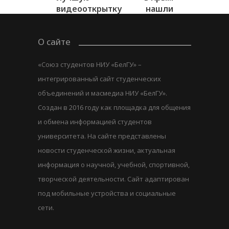
видеооткрытку
нашли
фрагмент...
О сайте
«Союз студентов НИУ «БелГУ» –
интегрированный сайт студенческих
объединений и масмедиа НИУ «БелГУ».
Создан в 2016 году как площадка для общения
и обмена информацией студентов
университета. На сайте представлены
новости студенческой жизни, актуальная
информация о научной, учебной, спортивной,
творческой деятельности. Сайт адаптирован
под мобильные устройства и социальные
сети.