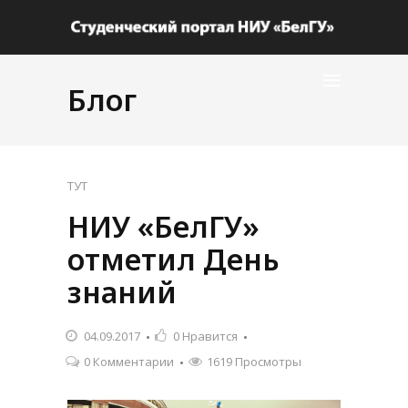
Блог
ТУТ
НИУ «БелГУ»
отметил День
знаний
04.09.2017
0
Нравится
0 Комментарии
1619 Просмотры