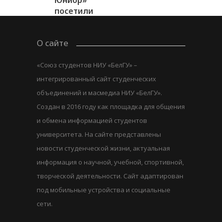
посетили
R&D центр
ГК «ЭФКО»...
О сайте
«Союз студентов НИУ «БелГУ» –
интегрированный сайт студенческих
объединений и масмедиа НИУ «БелГУ».
Создан в 2016 году как площадка для общения
и обмена информацией студентов
университета. На сайте представлены
новости студенческой жизни, актуальная
информация о научной, учебной, спортивной,
творческой деятельности. Сайт адаптирован
под мобильные устройства и социальные
сети.