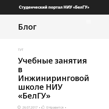
Блог
ТУТ
Учебные занятия
в
Инжиниринговой
школе НИУ
«БелГУ»
26.07.2017
0
Нравится